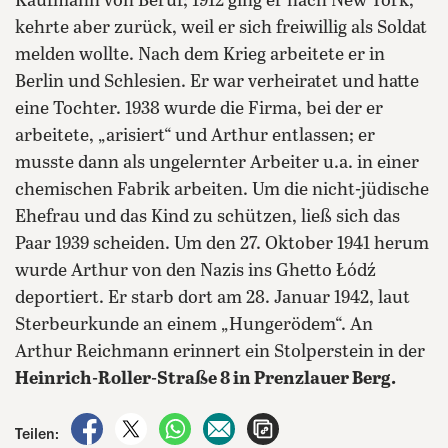
Kaufmann von Beruf; 1912 ging er nach New York,
kehrte aber zurück, weil er sich freiwillig als Soldat
melden wollte. Nach dem Krieg arbeitete er in
Berlin und Schlesien. Er war verheiratet und hatte
eine Tochter. 1938 wurde die Firma, bei der er
arbeitete, „arisiert“ und Arthur entlassen; er
musste dann als ungelernter Arbeiter u.a. in einer
chemischen Fabrik arbeiten. Um die nicht-jüdische
Ehefrau und das Kind zu schützen, ließ sich das
Paar 1939 scheiden. Um den 27. Oktober 1941 herum
wurde Arthur von den Nazis ins Ghetto Łódź
deportiert. Er starb dort am 28. Januar 1942, laut
Sterbeurkunde an einem „Hungerödem“. An
Arthur Reichmann erinnert ein Stolperstein in der
Heinrich-Roller-Straße 8 in Prenzlauer Berg.
auf Facebook teilen
auf X teilen
per WhatsApp teilen
per E-Mail teilen
Artikel aufrufen
Teilen: