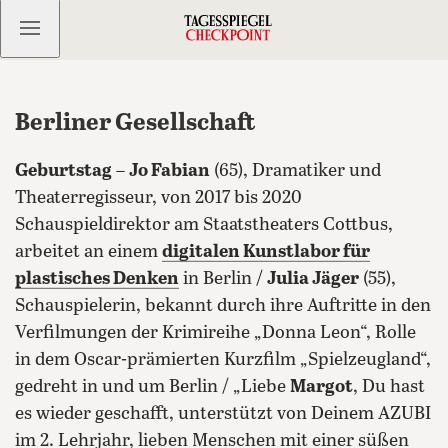
Kostenlos anmelden
Berliner Gesellschaft
Geburtstag
–
Jo Fabian
(65), Dramatiker und
Theaterregisseur, von 2017 bis 2020
Schauspieldirektor am Staatstheaters Cottbus,
arbeitet an einem
digitalen Kunstlabor für
plastisches Denken
in Berlin /
Julia Jäger
(55),
Schauspielerin, bekannt durch ihre Auftritte in den
Verfilmungen der Krimireihe „Donna Leon“, Rolle
in dem Oscar-prämierten Kurzfilm „Spielzeugland“,
gedreht in und um Berlin / „Liebe
Margot
, Du hast
es wieder geschafft, unterstützt von Deinem AZUBI
im 2. Lehrjahr, lieben Menschen mit einer süßen