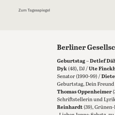
Kostenlos anmelden
Zum Tagesspiegel
Berliner Gesells
Geburtstag
–
Detlef Dä
Dyk
(48), DJ /
Ute Finck
Senator (1990-99) /
Diet
Geburtstag, Dein Freund
Thomas Oppenheimer
(
Schriftstellerin und Lyri
Reinhardt
(39), Grünen-P