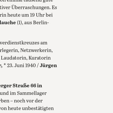
hon einmal tausend gute
itiver Überraschungen. Es
rin heute um 19 Uhr bei
Glauche
(1), aus Berlin-
sverdienstkreuzes am
erlegerin, Netzwerkerin,
Laudatorin, Kuratorin
r,
* 23. Juni 1940 /
Jürgen
rger Straße 66 in
n und im Sammellager
rben – noch vor der
von heute unbestätigten