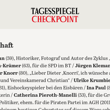
chaft
hn
(59), Historiker, Fotograf und Autor des Zyklu
h-Krämer
(63), für die SPD im BT /
Jürgen Klema
er Knorr
(80), „Lieber Dieter ‚Knorri‘, ich wünsche
 und Vereinskamerad Christian“ /
Ulrike Krumbi
31), Eishockeyspieler bei den Eisbären /
Ina Paul
(
kerin /
Catherina Pieroth-Manelli
(53), für die 
olitiker, ehem. für die Piraten Partei im AGH (2011