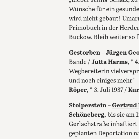
„Lieber Jenna-Schatz, z
Wünsche für ein gesundes
wird nicht gebaut! Umar
Primobuch in der Herderst
Buckow. Bleib weiter so f
Gestorben
–
Jürgen Geo
Bande /
Jutta Harms
, * 
Wegbereiterin vielversp
und noch einiges mehr" –
Röper,
* 3. Juli 1937 /
Kur
Stolperstein
–
Gertrud
Schöneberg,
bis sie am
Gerlachstraße inhaftiert 
geplanten Deportation na