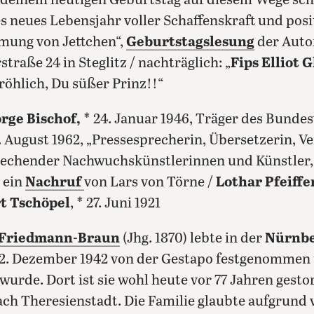
u deinem heutigen Geburtstag auf diesem Wege sc
 neues Lebensjahr voller Schaffenskraft und pos
mung von Jettchen“,
Geburtstagslesung
der Auto
raße 24 in Steglitz / nachträglich: „
Fips Elliot 
röhlich, Du süßer Prinz!!“
rge Bischof,
* 24. Januar 1946, Träger des Bunde
4. August 1962, „Pressesprecherin, Übersetzerin, V
rechender Nachwuchskünstlerinnen und Künstler, 
 ein
Nachruf
von Lars von Törne /
Lothar Pfeiffe
t Tschöpel
, * 27. Juni 1921
 Friedmann-Braun
(Jhg. 1870) lebte in der
Nürnbe
 12. Dezember 1942 von der Gestapo festgenomme
wurde. Dort ist sie wohl heute vor 77 Jahren gesto
ch Theresienstadt. Die Familie glaubte aufgrund 