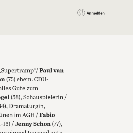
auf Facebook teilen
auf X teilen
per WhatsApp teilen
per E-Mail teilen
Artikel au
Teilen:
Anmelden
s „Supertramp“/
Paul van
nn
(75) ehem. CDU-
 alles Gute zum
egel
(58), Schauspielerin /
84), Dramaturgin,
Grünen im AGH /
Fabio
-16) /
Jenny Schon
(77),