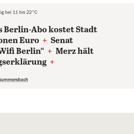
ig bei 11 bis 22°C
 Berlin-Abo kostet Stadt
ionen Euro
+
Senat
Wifi Berlin“
+
Merz hält
gserklärung
+
 Gummersbach