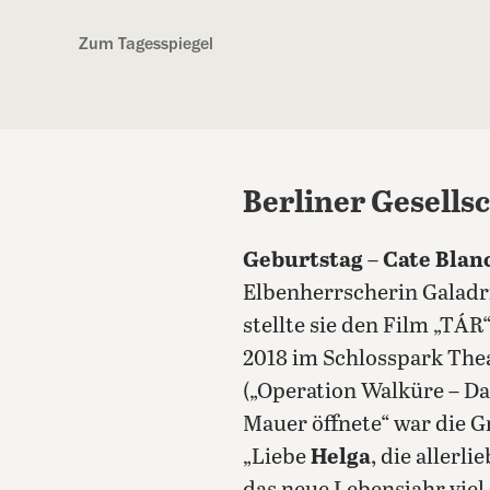
Kostenlos anmelden
Zum Tagesspiegel
Berliner Gesells
Geburtstag
–
Cate Blan
Elbenherrscherin Galadri
stellte sie den Film „TÁR“
2018 im Schlosspark Theat
(„Operation Walküre – Das
Mauer öffnete“ war die G
„Liebe
Helga
, die aller