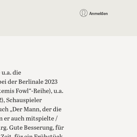
auf Facebook teilen
auf X teilen
per WhatsApp teilen
per E-Mail teilen
Artikel au
Teilen:
Anmelden
 u.a. die
ei der Berlinale 2023
temis Fowl“-Reihe), u.a.
2), Schauspieler
Buch „Der Mann, der die
 er auch mitspielte /
rg. Gute Besserung, für