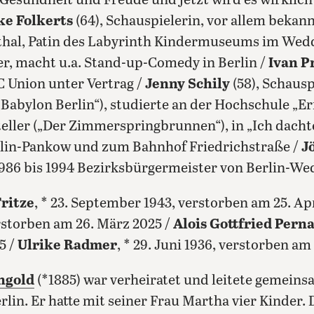
 Gesundheit und Freude und jetzt wird es wirklich 
ke Folkerts
(64), Schauspielerin, vor allem bekannt
hal, Patin des Labyrinth Kindermuseums im Wed
r, macht u.a. Stand-up-Comedy in Berlin /
Ivan P
C Union unter Vertrag /
Jenny Schily
(58), Schauspi
„Babylon Berlin“), studierte an der Hochschule „E
steller („Der Zimmerspringbrunnen“), in „Ich dachte
rlin-Pankow und zum Bahnhof Friedrichstraße /
J
 1986 bis 1994 Bezirksbürgermeister von Berlin-We
ritze
, * 23. September 1943, verstorben am 25. Ap
verstorben am 26. März 2025 /
Alois Gottfried Perna
5 /
Ulrike Radmer
, * 29. Juni 1936, verstorben am
ngold
(*1885) war verheiratet und leitete gemein
lin. Er hatte mit seiner Frau Martha vier Kinder. 