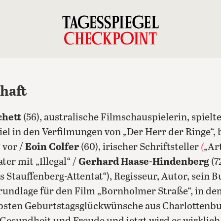
chaft
chett
(56), australische Filmschauspielerin, spielte
el in den Verfilmungen von „Der Herr der Ringe“, b
 vor /
Eoin Colfer
(60), irischer Schriftsteller
(
„Ar
er mit „Illegal“ /
Gerhard Haase-Hindenberg
(7
 Stauffenberg-Attentat“), Regisseur, Autor, sein 
rundlage für den Film „Bornholmer Straße“, in dem
liebsten Geburtstagsglückwünsche aus Charlottenbu