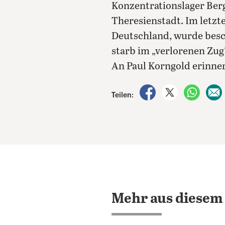
Konzentrationslager Berg
Theresienstadt. Im letzt
Deutschland, wurde besc
starb im „verlorenen Zug“
An Paul Korngold erinner
auf Facebook teile
auf X teilen
per Wh
Teilen:
Mehr aus diesem