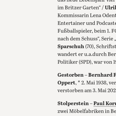
das neue Lebensjahr viel
im Britzer Garten“ /
Ulri
Kommissarin Lena Odent
Entertainer und Podcaste
Fußballspieler, beim 1. F
nach dem Schuss“, Serie 
Sparschuh
(70), Schrift
wandert er u.a.durch Be
Politiker (SPD), war von
Gestorben
–
Bernhard F
Oppert
, * 2. Mai 1938, 
verstorben am 3. Mai 202
Stolperstein
–
Paul Kor
zwei Möbelfabriken in Ber