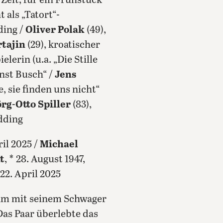
Zeit, für ein Frühstück
 als „Tatort“-
ding /
Oliver Polak
(49),
rtajin
(29), kroatischer
elerin (u.a. „Die Stille
rnst Busch“ /
Jens
, sie finden uns nicht“
örg-Otto Spiller
(83),
dding
ril 2025 /
Michael
t
, * 28. August 1947,
 22. April 2025
sam mit seinem Schwager
Das Paar überlebte das