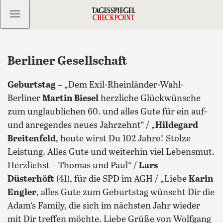
Kostenlos anmelden
Berliner Gesellschaft
Geburtstag
– „Dem Exil-Rheinländer-Wahl-
Berliner
Martin Biesel
herzliche Glückwünsche
zum unglaublichen 60. und alles Gute für ein auf-
und anregendes neues Jahrzehnt“ / „
Hildegard
Breitenfeld
, heute wirst Du 102 Jahre! Stolze
Leistung. Alles Gute und weiterhin viel Lebensmut.
Herzlichst – Thomas und Paul“ /
Lars
Düsterhöft
(41), für die SPD im AGH / „Liebe
Karin
Engler
, alles Gute zum Geburtstag wünscht Dir die
Adam‘s Family, die sich im nächsten Jahr wieder
mit Dir treffen möchte. Liebe Grüße von Wolfgang