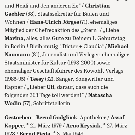
und Heidi und den anderen Ex“ /
Christian
Gaebler
(58), Staatssekretär für Bauen und
Wohnen /
Hans-Ulrich Jörges
(71), ehemaliges
Mitglied der Chefredaktion des „Stern“ / „Liebe
Marina,
alles, alles Gute zu Deinem 1. Geburtstag
in Berlin ! Bleib mutig ! Dieter + Claudia“ /
Michael
Naumann
(81), Journalist und Verleger, ehemaliger
Staatsminister für Kultur (1998-2000) sowie
ehemaliger Geschäftsführer des Rowohlt Verlags
(1985-95) /
Teesy
(32), Sänger, Songwriter und
Rapper / „Lieber
Uli
, darauf, dass auch die
folgenden 363 Tage toll werden!” /
Natascha
Wodin
(77), Schriftstellerin
Gestorben
–
Bernd Godglück
, Apotheker /
Assaf
Kopper
, * 21. März 1979 /
Arno Krysiak
, * 27. März
1928 /
Bernd Pieda
, * 3. Mai 1948,