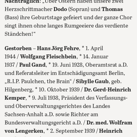
Nachträglich
: „Über Ostern haben unsere zwei
Herzschrittmacher
Dodo
(Sopran) und
Thomas
(Bass) ihre Geburtstage gefeiert und der ganze Chor
singt ihnen ohne langes Rumgeeiere das verdiente
Ständchen!“
Gestorben
–
Hans Jörg Fehre
, * 1. April
1944 /
Wolfgang Fleischbein
, * 14. Januar
1937 /
Paul Gand
, * 19. Juni 1928, Oberamtsrat a.D.
und Referatsleiter im Entschädigungsamt Berlin,
„R.I.P. Paulchen, the Brain“ /
Sibylle Gaub
, geb.
Hilgenberg, * 10. Oktober 1939 /
Dr. Gerd-Heinrich
Kemper
, * 9. Juli 1938, Präsident des Verfassungs-
und Oberverwaltungsgerichtes des Landes
Sachsen-Anhalt a.D. sowie Richter am
Bundesverwaltungsgericht a.D. /
Dr. med. Wolfram
von Lengerken
, * 2. September 1939 /
Heinrich