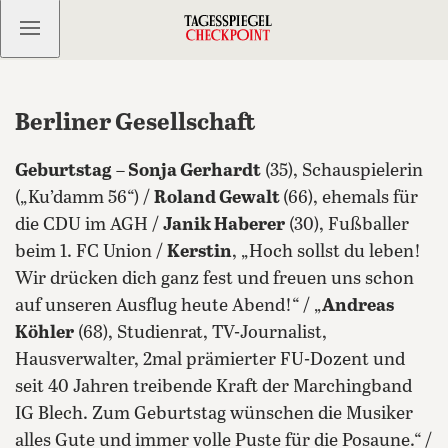
Kostenlos anmelden
Berliner Gesellschaft
Geburtstag
–
Sonja Gerhardt
(35), Schauspielerin
(„Ku’damm 56“) /
Roland Gewalt
(66), ehemals für
die CDU im AGH /
Janik Haberer
(30), Fußballer
beim 1. FC Union /
Kerstin
, „Hoch sollst du leben!
Wir drücken dich ganz fest und freuen uns schon
auf unseren Ausflug heute Abend!“ / „
Andreas
Köhler
(68), Studienrat, TV-Journalist,
Hausverwalter, 2mal prämierter FU-Dozent und
seit 40 Jahren treibende Kraft der Marchingband
IG Blech. Zum Geburtstag wünschen die Musiker
alles Gute und immer volle Puste für die Posaune.“ /