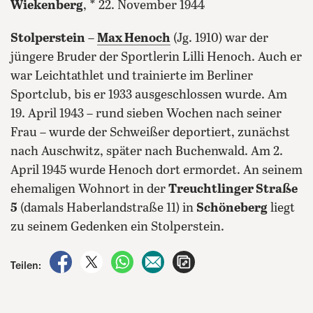
Wiekenberg
, * 22. November 1944
Stolperstein
–
Max Henoch
(Jg. 1910) war der
jüngere Bruder der Sportlerin Lilli Henoch. Auch er
war Leichtathlet und trainierte im Berliner
Sportclub, bis er 1933 ausgeschlossen wurde. Am
19. April 1943 – rund sieben Wochen nach seiner
Frau – wurde der Schweißer deportiert, zunächst
nach Auschwitz, später nach Buchenwald. Am 2.
April 1945 wurde Henoch dort ermordet. An seinem
ehemaligen Wohnort in der
Treuchtlinger Straße
5
(damals Haberlandstraße 11) in
Schöneberg
liegt
zu seinem Gedenken ein Stolperstein.
auf Facebook teilen
auf X teilen
per WhatsApp teilen
per E-Mail teilen
Artikel aufrufen
Teilen: