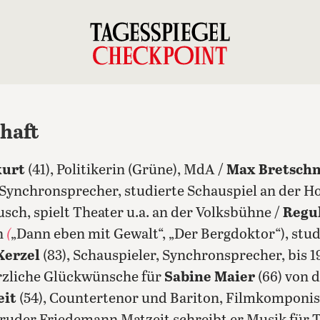
chaft
kurt
(41), Politikerin (Grüne), MdA /
Max Bretschn
Synchronsprecher, studierte Schauspiel an der H
sch, spielt Theater u.a. an der Volksbühne /
Regu
n
(
„Dann eben mit Gewalt“, „Der Bergdoktor“), stud
Kerzel
(83), Schauspieler, Synchronsprecher, bis 19
rzliche Glückwünsche für
Sabine Maier
(66) von 
eit
(54), Countertenor und Bariton, Filmkomponis