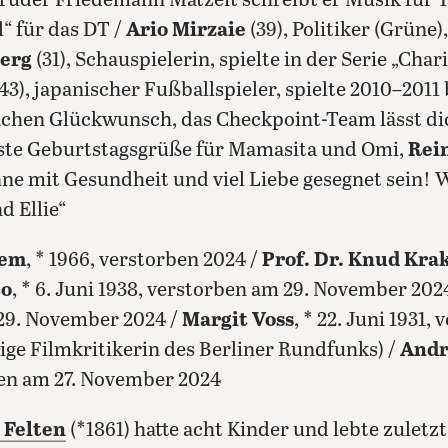
uder Friedemann Matzeit schreibt er Musik für T
l“ für das DT /
Ario Mirzaie
(39), Politiker (Grüne
berg
(31), Schauspielerin, spielte in der Serie „Char
43), japanischer Fußballspieler, spielte 2010–2011 
lichen Glückwunsch, das Checkpoint-Team lässt d
bste Geburtstagsgrüße für Mamasita und Omi,
Rei
ne mit Gesundheit und viel Liebe gesegnet sein! 
d Ellie“
iem
, * 1966, verstorben 2024 /
Prof. Dr. Knud Kra
to
, * 6. Juni 1938, verstorben am 29. November 202
 29. November 2024 /
Margit Voss
, * 22. Juni 1931,
ge Filmkritikerin des Berliner Rundfunks) /
Andr
en am 27. November 2024
 Felten
(*1861) hatte acht Kinder und lebte zuletzt