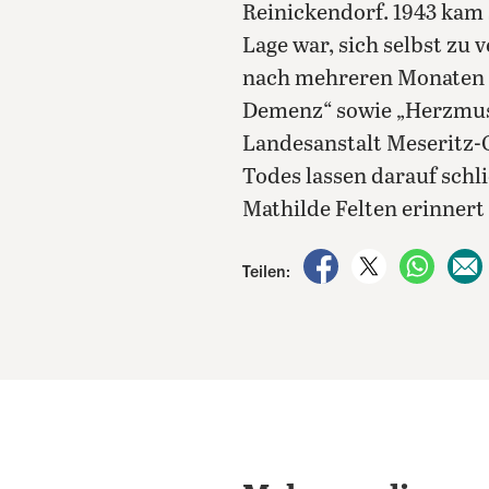
Reinickendorf. 1943 kam s
Lage war, sich selbst zu
nach mehreren Monaten in
Demenz“ sowie „Herzmusk
Landesanstalt Meseritz-O
Todes lassen darauf schl
Mathilde Felten erinnert 
auf Facebook teile
auf X teilen
per Wh
Teilen: