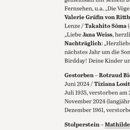
gemeinsam mit seinem Br
Fernsehen, u.a. „Die Vöge
Valerie Gräfin von Ritt
Lenze /
Takahito Sōma
(
„Liebe
Jana Weiss
, herz
Nachträglich
: „Herzlie
nächstes Jahr um die Son
Birdday! Deine Kinder un
Gestorben
–
Rotraud B
Juni 2024 /
Tiziana Losi
Juli 1935, verstorben am
November 2024 (langjähri
Dezember 1961, verstorb
Stolperstein
–
Mathilde