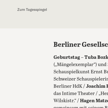
Kostenlos anmelden
Zum Tagesspiegel
Berliner Gesells
Geburtstag
–
Tuba Boz
(„Mängelexemplar“) und 
Schauspielkunst Ernst Bu
Schweizer Schauspieleri
Berliner HdK /
Joachim 
das Intime Theater / „He
Wilskistr.“ /
Hagen Matz