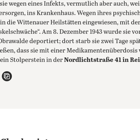
ie wegen eines Infekts, vermutlich aber auch, weil
 versorgen, ins Krankenhaus. Wegen ihres psychis
 die Wittenauer Heilstätten eingewiesen, mit der
elschwäche“. Am 8. Dezember 1943 wurde sie von 
brawalde deportiert; dort starb sie zwei Tage spä
ießen, dass sie mit einer Medikamentenüberdosis 
ein Stolperstein in der
Nordlichtstraße 41 in Re
n
atsApp teilen
per E-Mail teilen
Artikel aufrufen