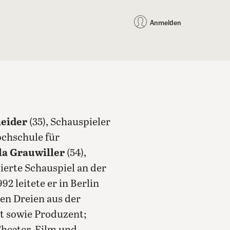
auf Facebook teilen
auf X teilen
per WhatsApp teilen
per E-Mail teilen
Artikel au
Teilen:
Anmelden
eider
(35), Schauspieler
ochschule für
la Grauwiller
(54),
ierte Schauspiel an der
92 leitete er in Berlin
den Dreien aus der
t sowie Produzent;