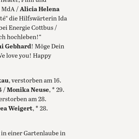
heater, Film und
), MdA /
Alicia Helena
ité“ die Hilfswärterin Ida
bei Energie Cottbus /
ich hochleben!“
ni Gebhard
! Möge Dein
We love you! Happy
kau
, verstorben am 16.
4 /
Monika Neuse
, * 29.
 verstorben am 28.
ea Weigert
, * 28.
 in einer Gartenlaube in