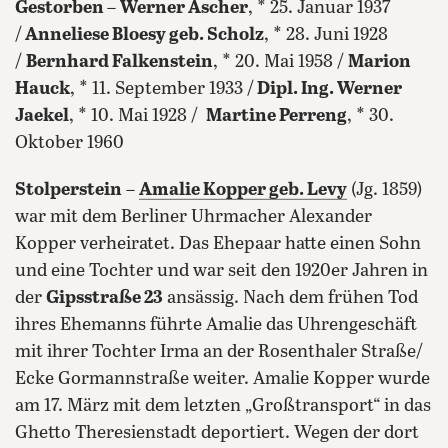
Gestorben
–
Werner Ascher
, * 25. Januar 1937
/
Anneliese Bloesy geb. Scholz
, * 28. Juni 1928
/
Bernhard Falkenstein
, * 20. Mai 1958 /
Marion
Hauck
, * 11. September 1933 /
Dipl. Ing. Werner
Jaekel
, * 10. Mai 1928 /
Martine Perreng
, * 30.
Oktober 1960
Stolperstein
–
Amalie Kopper geb. Levy
(Jg. 1859)
war mit dem Berliner Uhrmacher Alexander
Kopper verheiratet. Das Ehepaar hatte einen Sohn
und eine Tochter und war seit den 1920er Jahren in
der
Gipsstraße 23
ansässig. Nach dem frühen Tod
ihres Ehemanns führte Amalie das Uhrengeschäft
mit ihrer Tochter Irma an der Rosenthaler Straße/
Ecke Gormannstraße weiter. Amalie Kopper wurde
am 17. März mit dem letzten „Großtransport“ in das
Ghetto Theresienstadt deportiert. Wegen der dort