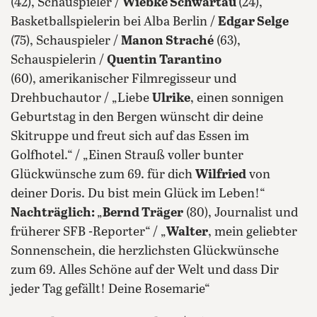
(42), Schauspieler /
Wiebke Schwartau
(24),
Basketballspielerin bei Alba Berlin /
Edgar Selge
(75), Schauspieler /
Manon Straché
(63),
Schauspielerin /
Quentin Tarantino
(60), amerikanischer Filmregisseur und
Drehbuchautor / „Liebe
Ulrike
, einen sonnigen
Geburtstag in den Bergen wünscht dir deine
Skitruppe und freut sich auf das Essen im
Golfhotel.“ / „Einen Strauß voller bunter
Glückwünsche zum 69. für dich
Wilfried
von
deiner Doris. Du bist mein Glück im Leben!“
Nachträglich:
„
Bernd Träger
(80), Journalist und
früherer SFB -Reporter“ / „
Walter
, mein geliebter
Sonnenschein, die herzlichsten Glückwünsche
zum 69. Alles Schöne auf der Welt und dass Dir
jeder Tag gefällt! Deine Rosemarie“