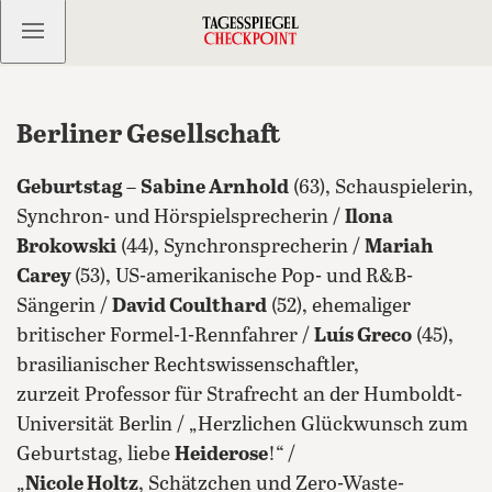
Kostenlos anmelden
Berliner Gesellschaft
Geburtstag
–
Sabine Arnhold
(63), Schauspielerin,
Synchron- und Hörspielsprecherin /
Ilona
Brokowski
(44), Synchronsprecherin /
Mariah
Carey
(53), US-amerikanische Pop- und R&B-
Sängerin /
David Coulthard
(52), ehemaliger
britischer Formel-1-Rennfahrer /
Luís Greco
(45),
brasilianischer Rechtswissenschaftler,
zurzeit Professor für Strafrecht an der Humboldt-
Universität Berlin / „Herzlichen Glückwunsch zum
Geburtstag, liebe
Heiderose
!“ /
„
Nicole Holtz
, Schätzchen und Zero-Waste-