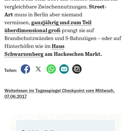
vergleichbare Zwischennutzungen.
Street-
Art
muss in Berlin aber niemand
vermissen,
ganzjährig und zum Teil
überdimensional groß
prangt sie
auf
Brandschutzwänden und S-Bahnzügen – oder auf
Hinterhöfen wie im
Haus
Schwarzenberg
am
Hackeschen Markt.
auf Facebook teilen
auf X teilen
per WhatsApp teilen
per E-Mail teilen
Artikel aufrufen
Teilen:
Weiterlesen im Tagesspiegel Checkpoint vom Mittwoch,
07.06.2017