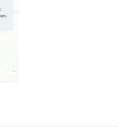
,
nen.