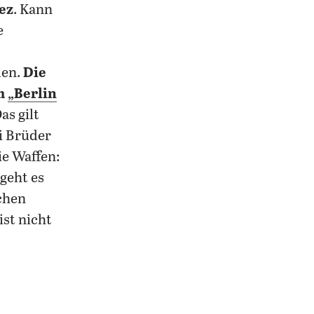
ez
. Kann
e
den.
Die
im
„Berlin
as gilt
ei Brüder
ie Waffen:
 geht es
chen
ist nicht