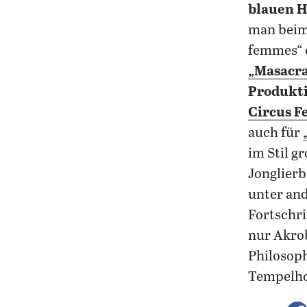
blauen H
man beim 
femmes“ e
„Masacr
Produkt
Circus Fe
auch für
im Stil g
Jonglierb
unter an
Fortschri
nur Akrob
Philosoph
Tempelho