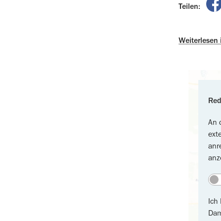
Teilen:
Weiterlesen
Red
An 
ext
anr
anz
Ich
Dam