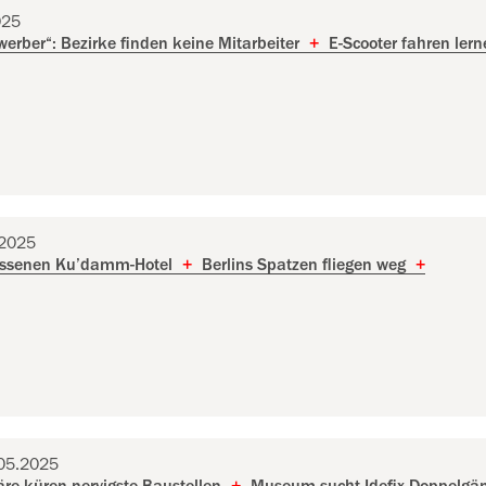
025
erber“: Bezirke finden keine Mitarbeiter
+
E-Scooter fahren lern
.2025
assenen Ku’damm-Hotel
+
Berlins Spatzen fliegen weg
+
.05.2025
re küren nervigste Baustellen
+
Museum sucht Idefix-Doppelgä