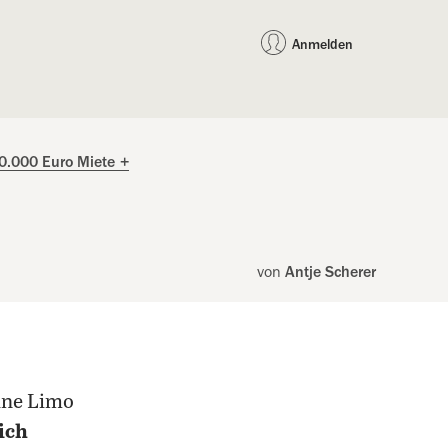
auf Facebook teilen
auf X teilen
per WhatsApp teilen
per E-Mail teilen
Artikel au
Teilen:
Anmelden
0.000 Euro Miete
+
von
Antje Scherer
ine Limo
ich