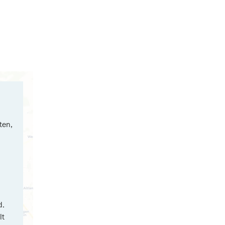
ten,
d.
lt