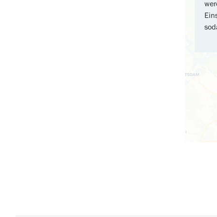
wer
Ein
sod