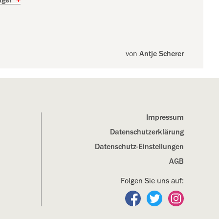
von
Antje Scherer
Impressum
Datenschutz­erklärung
Datenschutz-Einstellungen
AGB
Folgen Sie uns auf:
Folgen Sie uns auf Fa
Folgen Sie uns a
Folgen Sie