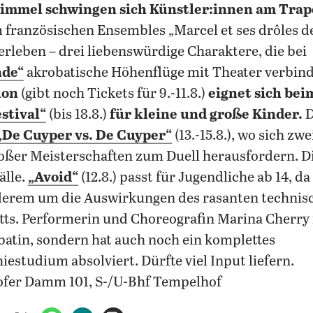
immel schwingen sich Künstler:innen am Trap
französischen Ensembles „Marcel et ses drôles d
rleben – drei liebenswürdige Charaktere, die bei
ade“
akrobatische Höhenflüge mit Theater verbin
ion
(gibt noch Tickets für 9.-11.8.)
eignet sich be
stival“
(bis 18.8.)
für kleine und große Kinder.
D
„De Cuyper vs. De Cuyper“
(13.-15.8.), wo sich zw
roßer Meisterschaften zum Duell herausfordern. D
älle.
„Avoid“
(12.8.) passt für Jugendliche ab 14, da
derem um die Auswirkungen des rasanten technis
tts. Performerin und Choreografin Marina Cherry 
atin, sondern hat auch noch ein komplettes
iestudium absolviert. Dürfte viel Input liefern.
fer Damm 101, S-/U-Bhf Tempelhof