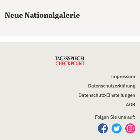
Neue Nationalgalerie
Impressum
Datenschutz­erklärung
Datenschutz-Einstellungen
AGB
Folgen Sie uns auf:
Folgen Sie un
Folgen S
Fo