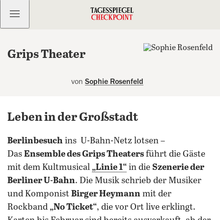
Kostenlos anmelden
Grips Theater
von
Sophie Rosenfeld
Leben in der Großstadt
Berlinbesuch
ins
U-Bahn-Netz
lotsen
–
Das
Ensemble des Grips Theaters
führt die Gäste
mit dem Kultmusical
„Linie 1“
in die
Szenerie der
Berliner U-Bahn
. Die Musik schrieb der Musiker
und Komponist
Birger Heymann
mit der
Rockband
„No Ticket“
, die vor Ort live erklingt.