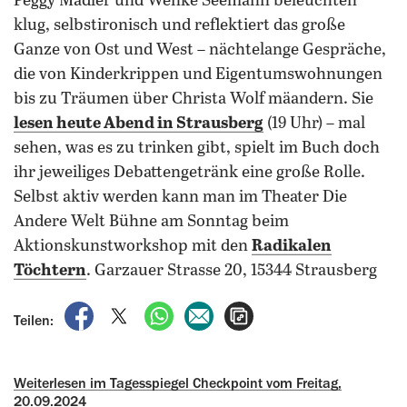
Peggy Mädler und Wenke Seemann beleuchten
klug, selbstironisch und reflektiert das große
Ganze von Ost und West – nächtelange Gespräche,
die von Kinderkrippen und Eigentumswohnungen
bis zu Träumen über Christa Wolf mäandern.
Sie
lesen heute Abend in Strausberg
(19 Uhr) – mal
sehen, was es zu trinken gibt, spielt im Buch doch
ihr jeweiliges Debattengetränk eine große Rolle.
Selbst aktiv werden kann man im Theater Die
Andere Welt Bühne am Sonntag beim
Aktionskunstworkshop mit den
Radikalen
Töchtern
. Garzauer Strasse 20, 15344 Strausberg
auf Facebook teilen
auf X teilen
per WhatsApp teilen
per E-Mail teilen
Artikel aufrufen
Teilen:
Weiterlesen im Tagesspiegel Checkpoint vom Freitag,
20.09.2024