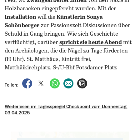
Feld, wo
Zwangsarbeiter:innen
von den Nazis in
Holzbaracken eingepfercht wurden. Mit der
Installation
will die
Künstlerin Sonya
Schönberger
zur Passionszeit Diskussionen über
Schuld in Gang bringen.
Wie sich Geschichte
verflüchtigt, darüber
spricht sie heute Abend
mit
den Archäologen, die die Nägel zu Tage förderten
(19 Uhr). St. Matthäus, Eintritt frei,
Matthäikirchplatz, S-/U-Bhf Potsdamer Platz
auf Facebook teilen
auf X teilen
per WhatsApp teilen
per E-Mail teilen
Artikel aufrufen
Teilen:
Weiterlesen im Tagesspiegel Checkpoint vom Donnerstag,
03.04.2025