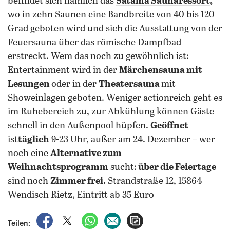
befindet sich nämlich das
Satama Saunaressort
,
wo in zehn Saunen eine Bandbreite von 40 bis 120
Grad geboten wird und sich die Ausstattung von der
Feuersauna über das römische Dampfbad
erstreckt.
Wem das noch zu gewöhnlich ist:
Entertainment wird in der
Märchensauna mit
Lesungen
oder in der
Theatersauna
mit
Showeinlagen geboten. Weniger actionreich geht es
im Ruhebereich zu, zur Abkühlung können Gäste
schnell in den Außenpool hüpfen.
Geöffnet
ist
täglich
9-23 Uhr, außer am 24. Dezember – wer
noch eine
Alternative zum
Weihnachtsprogramm
sucht:
über die Feiertage
sind noch
Zimmer frei.
Strandstraße 12, 15864
Wendisch Rietz, Eintritt ab 35 Euro
auf Facebook teilen
auf X teilen
per WhatsApp teilen
per E-Mail teilen
Artikel aufrufen
Teilen: