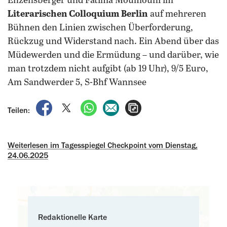
Enzensberger und Fatima Moumouni im
Literarischen Colloquium Berlin
auf mehreren
Bühnen den Linien zwischen Überforderung,
Rückzug und Widerstand nach.
Ein Abend über das
Müdewerden und die Ermüdung – und darüber, wie
man trotzdem nicht aufgibt (ab 19 Uhr), 9/5 Euro,
Am Sandwerder 5, S-Bhf Wannsee
auf Facebook teilen
auf X teilen
per WhatsApp teilen
per E-Mail teilen
Artikel aufrufen
Teilen:
Weiterlesen im Tagesspiegel Checkpoint vom Dienstag,
24.06.2025
Redaktionelle Karte