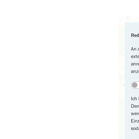
Red
An 
ext
anr
anz
Ich
Dam
wer
Ein
sod