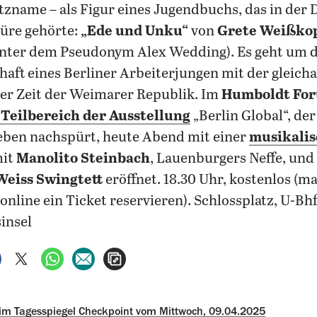
itzname – als Figur eines Jugendbuchs, das in der
üre gehörte:
„Ede und Unku“
von
Grete Weißko
unter dem Pseudonym Alex Wedding). Es geht um d
aft eines Berliner Arbeiterjungen mit der gleicha
er Zeit der Weimarer Republik.
Im
Humboldt Fo
Teilbereich der Ausstellung
„Berlin Global“, de
eben nachspürt, heute Abend mit einer
musikali
it
Manolito Steinbach
, Lauenburgers Neffe, un
eiss Swingtett
eröffnet. 18.30 Uhr, kostenlos (
 online ein Ticket reservieren). Schlossplatz, U-Bh
insel
auf Facebook teilen
auf X teilen
per WhatsApp teilen
per E-Mail teilen
Artikel aufrufen
 im Tagesspiegel Checkpoint vom Mittwoch, 09.04.2025