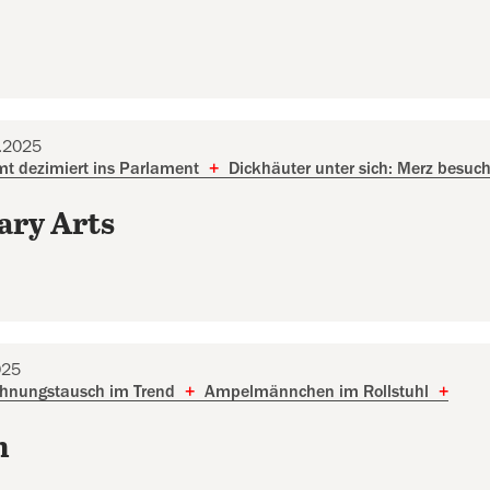
2.2025
mt dezimiert ins Parlament
+
Dickhäuter unter sich: Merz besuc
ary Arts
025
nungstausch im Trend
+
Ampelmännchen im Rollstuhl
+
m