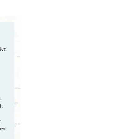
ten,
d.
lt
,
nen.