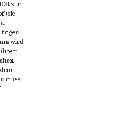
 DDR zur
pf
(sie
ie
ltrigen
rum
wird
r ihrem
schen
d dem
man muss
f