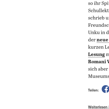
so ihr Sp
Schullekt
schrieb 
Freundsch
Unku in d
der
neue 
kurzen L
Lesung
m
Romani W
sich aber
Museums
Teilen:
Weiterlesen