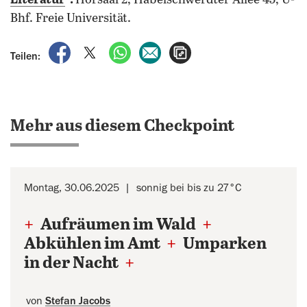
Literatur
“
.
Hörsaal 2, Habelschwerdter Allee 45, U-
Bhf. Freie Universität.
auf Facebook teilen
auf X teilen
per WhatsApp teilen
per E-Mail teilen
Artikel aufrufen
Teilen:
Mehr aus diesem Checkpoint
Montag, 30.06.2025
sonnig bei bis zu 27°C
+
Aufräumen im Wald
+
Abkühlen im Amt
+
Umparken
in der Nacht
+
von
Stefan Jacobs