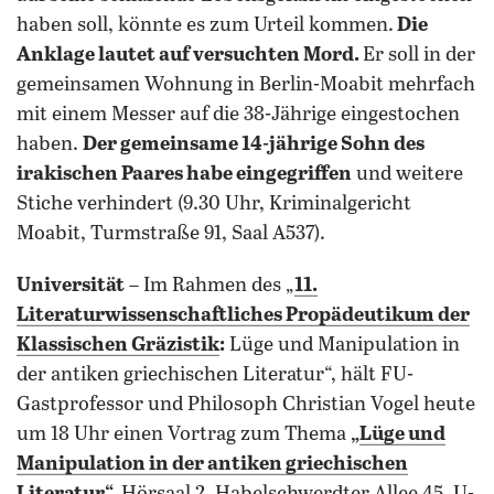
haben soll, könnte es zum Urteil kommen.
Die
Anklage lautet auf versuchten Mord.
Er soll in der
gemeinsamen Wohnung in Berlin-Moabit mehrfach
mit einem Messer auf die 38-Jährige eingestochen
haben.
Der gemeinsame 14-jährige Sohn des
irakischen Paares habe eingegriffen
und weitere
Stiche verhindert (9.30 Uhr, Kriminalgericht
Moabit, Turmstraße 91, Saal A537).
Universität
– Im Rahmen des „
11.
Literaturwissenschaftliches Propädeutikum der
Klassischen Gräzistik
:
Lüge und Manipulation in
der antiken griechischen Literatur“, hält FU-
Gastprofessor und Philosoph Christian Vogel heute
um 18 Uhr einen Vortrag zum Thema
„
Lüge und
Manipulation in der antiken griechischen