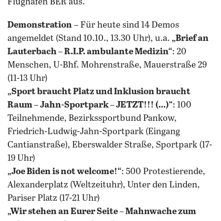
Flughafen BER aus.
Demonstration
– Für heute sind 14 Demos
angemeldet (Stand 10.10., 13.30 Uhr), u.a.
„Brief an
Lauterbach – R.I.P. ambulante Medizin“
: 20
Menschen, U-Bhf. Mohrenstraße, Mauerstraße 29
(11-13 Uhr)
„Sport braucht Platz und Inklusion braucht
Raum – Jahn-Sportpark – JETZT!!! (...)“
: 100
Teilnehmende, Bezirkssportbund Pankow,
Friedrich-Ludwig-Jahn-Sportpark (Eingang
Cantianstraße), Eberswalder Straße, Sportpark (17-
19 Uhr)
„Joe Biden is not welcome!“
: 500 Protestierende,
Alexanderplatz (Weltzeituhr), Unter den Linden,
Pariser Platz (17-21 Uhr)
„Wir stehen an Eurer Seite – Mahnwache zum