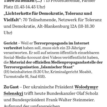
Tiere zu lenken (...)“
: 15 Protestierende, Pariser
Platz (11.45-14.45 Uhr)
„Lichterkette für Demokratie, Toleranz und
Vielfalt“
: 70 Teilnehmende, Netzwerk für Toleranz
und Demokratie, Alt-Blankenburg 12A (18-18.30
Uhr)
Gericht
– Weil er
Terrorpropaganda im Internet
verbreitet
haben soll, muss sich ein 23-Jähriger
verantworten. Er soll auf seinem öffentlich einsehbaren
Social-Media-Account drei Videos veröffentlicht haben,
die
Material der offiziellen Medienpropagandastelle der
Terrororganisation „Islamischer Staat“
(IS) beinhalteten (9.30 Uhr, Kriminalgericht Moabit,
Turmstraße 91, Saal 618).
Zu Gast
– Der ukrainische Präsident
Wolodymyr
Selenskyj
trifft heute Bundeskanzler Olaf Scholz
und Bundespräsident Frank-Walter Steinmeier.
Aufgrund der umfangreichen