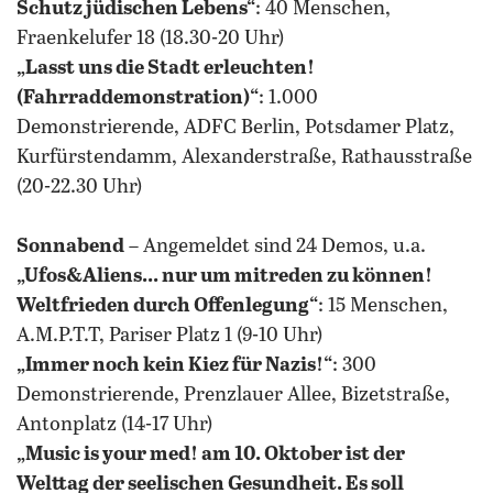
Schutz jüdischen Lebens“
: 40 Menschen,
Fraenkelufer 18 (18.30-20 Uhr)
„Lasst uns die Stadt erleuchten!
(Fahrraddemonstration)“
: 1.000
Demonstrierende, ADFC Berlin, Potsdamer Platz,
Kurfürstendamm, Alexanderstraße, Rathausstraße
(20-22.30 Uhr)
Sonnabend
– Angemeldet sind 24 Demos, u.a.
„Ufos&Aliens... nur um mitreden zu können!
Weltfrieden durch Offenlegung“
: 15 Menschen,
A.M.P.T.T, Pariser Platz 1 (9-10 Uhr)
„Immer noch kein Kiez für Nazis!“
: 300
Demonstrierende, Prenzlauer Allee, Bizetstraße,
Antonplatz (14-17 Uhr)
„Music is your med! am 10. Oktober ist der
Welttag der seelischen Gesundheit. Es soll