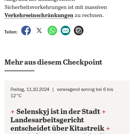
Sicherheitsvorkehrungen ist mit massiven
Verkehrseinschränkungen
zu rechnen.
auf Facebook teilen
auf X teilen
per WhatsApp teilen
per E-Mail teilen
Artikel aufrufen
Teilen:
Mehr aus diesem Checkpoint
Freitag, 11.10.2024
vorwiegend sonnig bei 6 bis
12°C
+
Selenskyj ist in der Stadt
+
Landesarbeitsgericht
entscheidet über Kitastreik
+