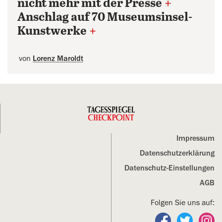
nicht mehr mit der Presse
+
Anschlag auf 70 Museumsinsel-
Kunstwerke
+
von
Lorenz Maroldt
Impressum
Datenschutz­erklärung
Datenschutz-Einstellungen
AGB
Folgen Sie uns auf:
Folgen Sie un
Folgen S
Fo