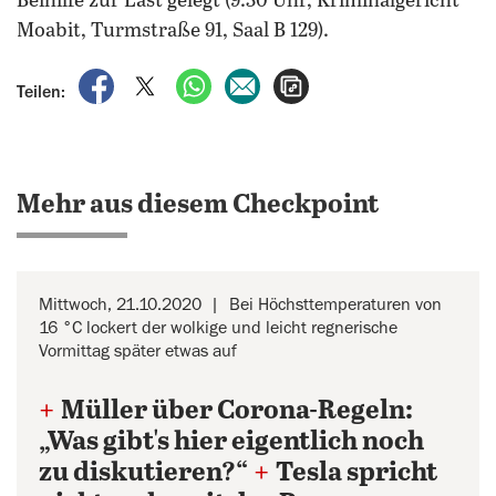
Beihilfe zur Last gelegt (9.30 Uhr, Kriminalgericht
Moabit, Turmstraße 91, Saal B 129).
auf Facebook teilen
auf X teilen
per WhatsApp teilen
per E-Mail teilen
Artikel aufrufen
Teilen:
Mehr aus diesem Checkpoint
Mittwoch, 21.10.2020
Bei Höchsttemperaturen von
16 °C lockert der wolkige und leicht regnerische
Vormittag später etwas auf
+
Müller über Corona-Regeln:
„Was gibt's hier eigentlich noch
zu diskutieren?“
+
Tesla spricht