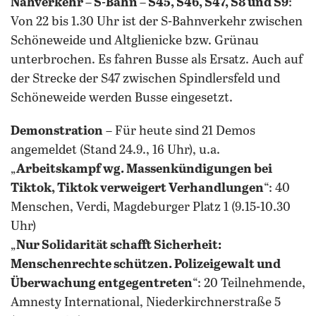
Nahverkehr
–
S-Bahn
–
S45, S46, S47, S8 und S9
:
Von 22 bis 1.30 Uhr ist der S-Bahnverkehr zwischen
Schöneweide und Altglienicke bzw. Grünau
unterbrochen. Es fahren Busse als Ersatz. Auch auf
der Strecke der S47 zwischen Spindlersfeld und
Schöneweide werden Busse eingesetzt.
Demonstration
– Für heute sind 21 Demos
angemeldet (Stand 24.9., 16 Uhr), u.a.
„
Arbeitskampf wg. Massenkündigungen bei
Tiktok, Tiktok verweigert Verhandlungen
“: 40
Menschen, Verdi, Magdeburger Platz 1 (9.15-10.30
Uhr)
„
Nur Solidarität schafft Sicherheit:
Menschenrechte schützen. Polizeigewalt und
Überwachung entgegentreten
“: 20 Teilnehmende,
Amnesty International, Niederkirchnerstraße 5