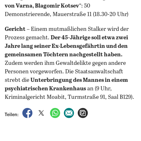
von Varna, Blagomir Kotsev
“: 50
Demonstrierende, Mauerstraße 11 (18.30-20 Uhr)
Gericht
– Einem mutmaßlichen Stalker wird der
Prozess gemacht.
Der 45-Jährige soll etwa zwei
Jahre lang seiner Ex-Lebensgefährtin und den
gemeinsamen Töchtern nachgestellt haben.
Zudem werden ihm Gewaltdelikte gegen andere
Personen vorgeworfen. Die Staatsanwaltschaft
strebt die
Unterbringung des Mannes in einem
psychiatrischen Krankenhaus
an (9 Uhr,
Kriminalgericht Moabit, Turmstraße 91, Saal B129).
auf Facebook teilen
auf X teilen
per WhatsApp teilen
per E-Mail teilen
Artikel aufrufen
Teilen: