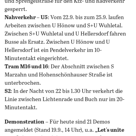
und Sprengelstraße für den Kfz- und Radverkehr
gesperrt.
Nahverkehr
–
U5
: Vom 22.9. bis zum 25.9. laufen
Arbeiten zwischen U Hönow und S+U Wuhletal.
Zwischen S+U Wuhletal und U Hellersdorf fahren
Busse als Ersatz. Zwischen U Hönow und U
Hellersdorf ist ein Pendelverkehr im 10-
Minutentakt eingerichtet.
Tram M16 und 16
: Der Abschnitt zwischen S
Marzahn und Hohenschönhauser Straße ist
unterbrochen.
S2
: In der Nacht von 22 bis 1.30 Uhr verkehrt die
Linie zwischen Lichtenrade und Buch nur im 20-
Minutentakt.
Demonstration
– Für heute sind 21 Demos
angemeldet (Stand 19.9., 14 Uhr), u.a.
„Let's unite