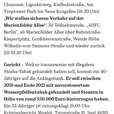
Chaussee, Ligusterweg, Kiefholzstraße, Am
Treptower Park bis Neue Krugallee (16-20 Uhr)
„Wir wollen sicheren Verkehr auf der
Marienfelder Allee“
: 50 Teilnehmende, „ADFC
Berlin“, ab Marienfelder Allee über Bahnstraße,
Kiepertplatz, Großbeerenstraße, Wende Höhe
Wilhelm-von-Siemens-Straße und wieder zurück
(18-19.30 Uhr)
Gericht
– Weil er tonnenweise mit illegalem
Shisha-Tabak gehandelt haben soll, kommt ein 40-
Jähriger auf die Anklagebank.
Er soll zwischen
2019 und Ende 2021 mit unversteuertem
Wasserpfeifentabak gehandelt und Steuern in
Höhe von rund 550.000 Euro hinterzogen haben.
Ein 33-Jähriger ist mitangeklagt (9.00 Uhr,
Kriminalgericht Moabit, Turmstraße 91, Saal A618).