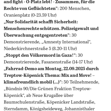
and fight - O-Platz lebt! - Zusammen, für die
Rechte von Geflüchteten
“
: 200 Menschen,
Oranienplatz (0-23.59 Uhr)
„Nur Solidarität schafft Sicherheit:
Menschenrechte schützen. Polizeigewalt und
Überwachung entgegentreten“
: 30
Demonstrierende, „Amnesty International“,
Niederkirchnerstraße 5 (8.20-11 Uhr)
„Stoppt den Völkermord in Gaza!
“
: 30
Demonstrierende, Fasanenstraße (14-17 Uhr)
„Fahrrad-Demo am Montag, 22.09.2025 durch
Treptow-Köpenick Thema: Mix and Move! –
klimafreundlich mobil (...)“
: 50 Teilnehmende,
„Bündnis 90/Die Grünen Fraktion Treptow-
Köpenick“, ab Neue Krugallee über
Baumschulenstraße, Köpenicker Landstraße,
Sterndamm, Königsheideweg, Johannisthaler