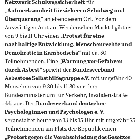
Netzwerk Schulwegsicherheit
für
„Aufmerksamkeit für sicheren Schulweg und
Überquerung“
an ebendiesem Ort. Vor dem
Auswärtigen Amt am Werderschen Markt 1 gibt es
von 9 bis 11 Uhr einen
„Protest für eine
nachhaltige Entwicklung, Menschenrechte und
Demokratie in Kambodscha“
mit ca. 50
Teilnehmenden. Eine
„Warnung vor Gefahren
durch Asbest
“ spricht der
Bundesverband
Asbestose Selbsthilfegruppe e.V.
mit ungefähr 40
Menschen von 9.30 bis 11.30 vor dem
Bundesministerium für Verkehr, Invalidenstraße
44, aus. Der
Bundesverband deutscher
Psychologinnen und Psychologen e. V.
veranstaltet heute von 13 bis 15 Uhr mit ungefähr 75
Teilnehmenden am Platz der Republik einen
„Protest gegen die Verabschiedung des Gesetzes