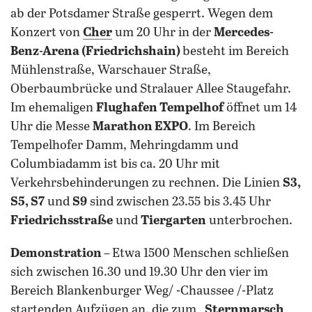
ab der Potsdamer Straße gesperrt. Wegen dem
Konzert von
Cher
um 20 Uhr in der
Mercedes-
Benz-Arena (Friedrichshain)
besteht im Bereich
Mühlenstraße, Warschauer Straße,
Oberbaumbrücke und Stralauer Allee Staugefahr.
Im ehemaligen
Flughafen Tempelhof
öffnet um 14
Uhr die Messe
Marathon EXPO
. Im Bereich
Tempelhofer Damm, Mehringdamm und
Columbiadamm ist bis ca. 20 Uhr mit
Verkehrsbehinderungen zu rechnen. Die Linien
S3,
S5, S7
und
S9
sind zwischen 23.55 bis 3.45 Uhr
Friedrichsstraße
und
Tiergarten
unterbrochen.
Demonstration –
Etwa 1500 Menschen schließen
sich zwischen 16.30 und 19.30 Uhr den vier im
Bereich Blankenburger Weg/ -Chaussee /-Platz
startenden Aufzügen an, die zum
„Sternmarsch