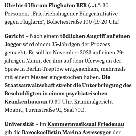
Uhr bis 6 Uhr am Flughafen BER (...).
“: 30
Personen, „Friedrichshagener Bürgerinitiative
gegen Fluglärm“, Bölschestraße 100 (19-20 Uhr)
Gericht
– Nach einem
tödlichen Angriff auf einen
Jogger
wird einem 35-Jährigen der Prozess
gemacht. Er soll im November 2023 auf einen 29-
jährigen Mann, der ihm auf dem Uferweg an der
Spree in Berlin-Treptow entgegenkam, mehrmals
mit einem Messer eingestochen haben.
Die
Staatsanwaltschaft strebt die Unterbringung des
Beschuldigten in einem psychiatrischen
Krankenhaus an
(9.30 Uhr, Kriminalgericht
Moabit, Turmstraße 91, Saal 701).
Universität
– Im
Kammermusiksaal Friedenau
gib die
Barockcellistin Marina Arreseygor
der